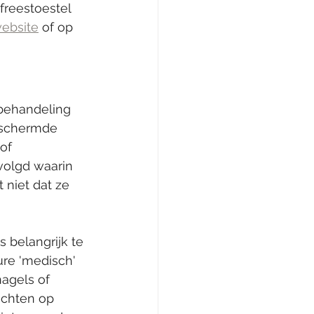
freestoestel 
ebsite
 of op 
behandeling 
beschermde 
of 
olgd waarin 
niet dat ze 
 belangrijk te 
ure 'medisch' 
agels of 
ichten op 