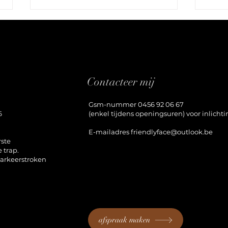
Contacteer mij
Gsm-nummer 0456 92 06 67
Zo camoufleer je roodheid in het gezicht
Wallen
6
(enkel tijdens openingsuren) voor inlicht
oogcrè
E-mailadres
friendlyface@outlook.be
rste
 trap.
arkeerstroken
afspraak maken