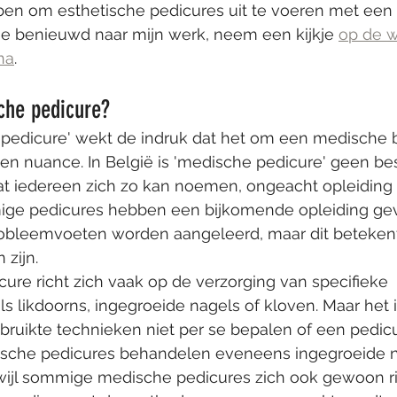
ben om esthetische pedicures uit te voeren met een 
je benieuwd naar mijn werk, neem een kijkje 
op de w
na
.
che pedicure?
pedicure' wekt de indruk dat het om een medische 
 een nuance. In België is 'medische pedicure' geen 
 dat iedereen zich zo kan noemen, ongeacht opleiding 
ige pedicures hebben een bijkomende opleiding gev
obleemvoeten worden aangeleerd, maar dit betekent 
 zijn.
re richt zich vaak op de verzorging van specifieke 
 likdoorns, ingegroeide nagels of kloven. Maar het is
bruikte technieken niet per se bepalen of een pedic
ische pedicures behandelen eveneens ingegroeide n
wijl sommige medische pedicures zich ook gewoon r