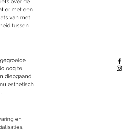
ets over de 
at er met een 
ats van met 
heid tussen 
ngegroeide 
doloog te 
an diepgaand 
nu esthetisch 
.
varing en 
lisaties, 