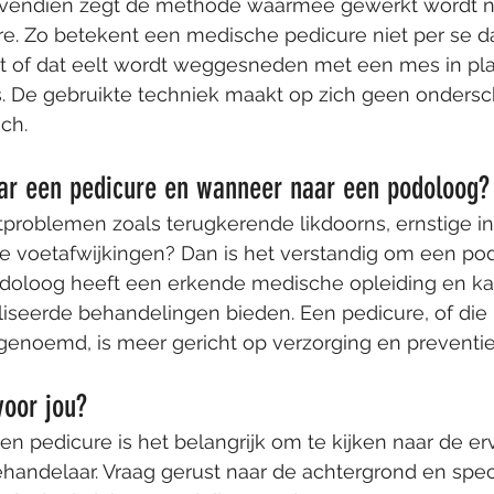
ovendien zegt de methode waarmee gewerkt wordt ni
re. Zo betekent een medische pedicure niet per se d
t of dat eelt wordt weggesneden met een mes in pla
. De gebruikte techniek maakt op zich geen ondersc
ch.
ar een pedicure en wanneer naar een podoloog?
tproblemen zoals terugkerende likdoorns, ernstige i
le voetafwijkingen? Dan is het verstandig om een po
doloog heeft een erkende medische opleiding en k
iseerde behandelingen bieden. Een pedicure, of die 
genoemd, is meer gericht op verzorging en preventie
voor jou?
een pedicure is het belangrijk om te kijken naar de er
handelaar. Vraag gerust naar de achtergrond en specia