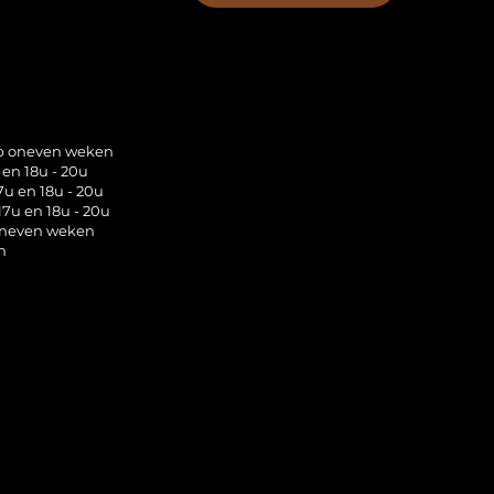
op oneven weken
 en 18u - 20u
7u en 18u - 20u
17u en 18u - 20u
 oneven weken
n