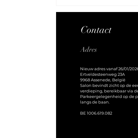
Contact
Adres
Alles wat je moet weten over een
Nieuw adres vanaf 26/01/202
esthetische pedicure met gellak bij
Ertveldesteenweg 23A
Friendlyface in Assenede
9968 Assenede, België
Salon bevindt zicht op de ee
verdieping, bereikbaar via de
Parkeergelegenheid op de p
langs de baan.
BE 1006.619.082