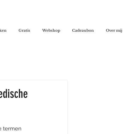
ken
Gratis
Webshop
Cadeaubon
Over mij
edische
e termen 