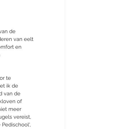
van de 
deren van eelt 
omfort en 
 
or te 
t ik de 
d van de 
kloven of 
iet meer 
gels vereist, 
 Pedischool', 