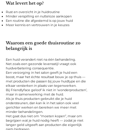
Wat levert het op?
Rust en overzicht in je huidroutine
Minder verspilling en nutteloze aankopen
Een routine die afgestemd is op jouw huid
Meer kennis en vertrouwen in je keuzes
Waarom een goede thuisroutine zo
belangrijk is
Een huid verandert niet na één behandeling.
Net zoals een gezonde levensstijl vraagt ook
huidverbetering consequentie.
Een verzorging in het salon geeft je huid een
boost, maar het échte resultaat bouw je op thuis —
met producten die passen bij jouw huidtype en die
elkaar versterken in plaats van tegenwerken.
Bij Friendlyface geloof ik niet in ‘wonderproducten’,
maar in samenwerking met de huid.
Als je thuis producten gebruikt die je huid
ondersteunen, dan kan ik in het salon ook veel
gerichter werken en bereiken we meer met
minder behandelingen.
Het gaat dus niet om “moeten kopen”, maar om
begrijpen wat je huid nodig heeft — zodat je niet
langer geld uitgeeft aan producten die eigenlijk
niets bijdragen.