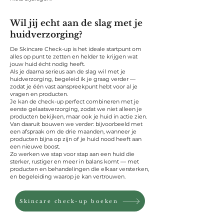
Wil jij echt aan de slag met je
huidverzorging?
De Skincare Check-up is het ideale startpunt om
alles op punt te zetten en helder te krijgen wat
jouw huid écht nodig heeft.
Als je daarna serieus aan de slag wil met je
huidverzorging, begeleid ik je graag verder —
zodat je één vast aanspreekpunt hebt voor al je
vragen en producten.
Je kan de check-up perfect combineren met je
eerste gelaatsverzorging, zodat we niet alleen je
producten bekijken, maar ook je huid in actie zien.
Van daaruit bouwen we verder: bijvoorbeeld met
een afspraak om de drie maanden, wanneer je
producten bijna op zijn of je huid nood heeft aan
een nieuwe boost.
Zo werken we stap voor stap aan een huid die
sterker, rustiger en meer in balans komt — met
producten en behandelingen die elkaar versterken,
en begeleiding waarop je kan vertrouwen.
Skincare check-up boeken